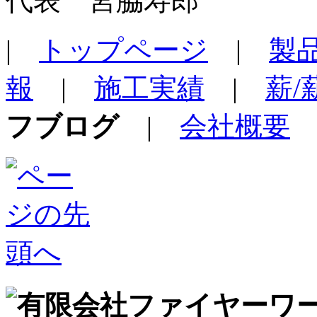
代表 宮脇寿郎
|
トップページ
|
製
報
|
施工実績
|
薪
フブログ
|
会社概要