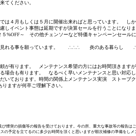
来てください。
では４月もしくは５月に開催出来ればと思っています。 しかし
慮しイベント事態は延期ですが決算セールを行うことになりま
ど２５%OFF～ その他チェンソーなど特価キャンペーンセー
笑顔が見れる事を願っています。 ∴∴∴ 炎のある暮ら
頼が有ります。 メンテナンス希望の方にはお時間頂きますが
る場合も有ります。 なるべく早いメンテナンスと思い対応し
ただいております。時間の関係上メンテナンス実演 ストーブ
がありますが何卒ご理解下さい。
及び煙突の損傷等の報告を受けております。今の所、重大な事故等の報告は
ンスの予定を立てるのに多少お時間を頂くと思いますが順次補修の準備をしメ