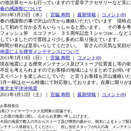
の他決算セールも行っていますので是非アクセサリーなど見に
春の感謝祭について
2011年3月23日（水）｜
宮脇 寿郎
｜
最新情報
｜
コメント(0)
春の感謝祭の事で沢山の方から連絡いただいています 現時点
して初めて分かる方もいらっしゃると思います。 その事を考
フォッシュ斧 エコファン ３５周年記念Ｔシャツetc….な
していましたので普段より少し多めに取り揃えています。
時間が有れば是非いらしてください。 皆さんの元気な
地震による煙突メンテナンスについて
2011年3月13日（日）｜
宮脇 寿郎
｜
コメント(0)
現在地震による煙突メンテナンス及びストーブ位置直し等の依
不足も考えられますのでお客様の地域によりまとめてお伺いす
又イベントを楽しみにしていた と言うお客様も沢山連絡い
3月一杯はセール特価にて対応致しております。在庫に限り
東北太平洋沖地震
2011年3月12日（土）｜
宮脇 寿郎
｜
最新情報
｜
コメント(0)
お客様各位
(有)ファイヤーワークス北関東の宮脇です。
この度の地震に関し、心からお見舞い申し上げます。
今回の地震で数人の方からストーブ及び煙突の曲がり、倒木によるトップ部
ンテナンス依頼をしてください。 但し当社スタッフが6人の為 メンテナ