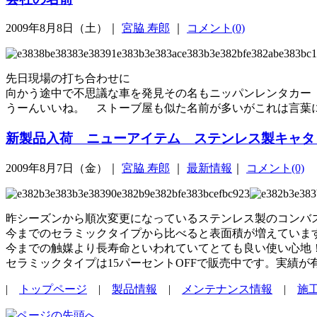
2009年8月8日（土）｜
宮脇 寿郎
｜
コメント(0)
先日現場の打ち合わせに
向かう途中で不思議な車を発見その名もニッパンレンタカー
うーんいいね。 ストーブ屋も似た名前が多いがこれは言葉
新製品入荷 ニューアイテム ステンレス製キャタ
2009年8月7日（金）｜
宮脇 寿郎
｜
最新情報
｜
コメント(0)
昨シーズンから順次変更になっているステンレス製のコンバ
今までのセラミックタイプから比べると表面積が増えていま
今までの触媒より長寿命といわれていてとても良い使い心地！
セラミックタイプは15パーセントOFFで販売中です。実績
|
トップページ
|
製品情報
|
メンテナンス情報
|
施