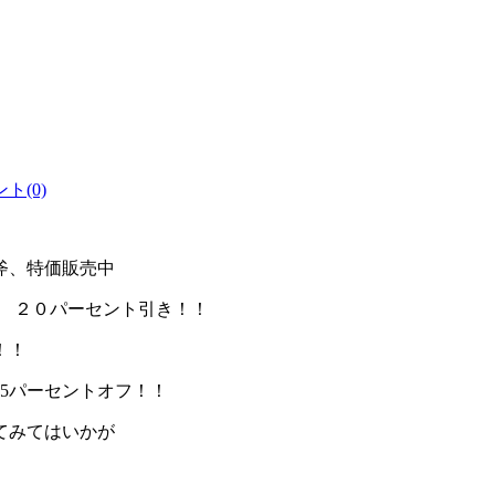
ト(0)
斧、特価販売中
台 ２０パーセント引き！！
価！！
5パーセントオフ！！
てみてはいかが